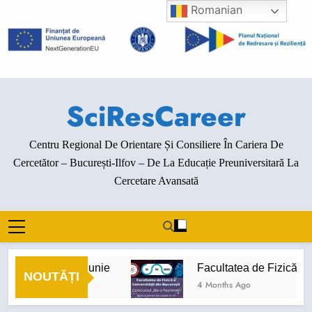
Skip
Romanian
to
content
SciResCareer
Centru Regional De Orientare Și Consiliere În Cariera De
Cercetător – București-Ilfov – De La Educație Preuniversitară La
Cercetare Avansată
enimente luna iunie
Facultatea de Fizică de la
NOUTĂȚI
onths Ago
4 Months Ago