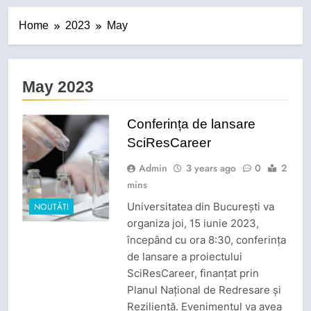
Home
2023
May
May 2023
Conferința de lansare
SciResCareer
Admin
3 years ago
0
2
mins
Universitatea din București va
NOUTĂTI
organiza joi, 15 iunie 2023,
începând cu ora 8:30, conferința
de lansare a proiectului
SciResCareer, finanțat prin
Planul Național de Redresare și
Reziliență. Evenimentul va avea