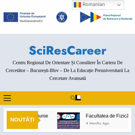
Skip
Romanian
to
content
SciResCareer
Centru Regional De Orientare Și Consiliere În Cariera De
Cercetător – București-Ilfov – De La Educație Preuniversitară La
Cercetare Avansată
enimente luna iunie
Facultatea de Fizică de la
NOUTĂȚI
onths Ago
4 Months Ago