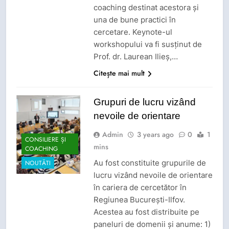
coaching destinat acestora și
una de bune practici în
cercetare. Keynote-ul
workshopului va fi susținut de
Prof. dr. Laurean Ilieș,…
Citește mai mult
Grupuri de lucru vizând
nevoile de orientare
Admin
3 years ago
0
1
CONSILIERE ȘI
mins
COACHING
Au fost constituite grupurile de
NOUTĂTI
lucru vizând nevoile de orientare
în cariera de cercetător în
Regiunea București-Ilfov.
Acestea au fost distribuite pe
paneluri de domenii și anume: 1)