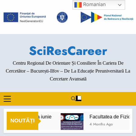
Skip
Romanian
to
content
SciResCareer
Centru Regional De Orientare Și Consiliere În Cariera De
Cercetător – București-Ilfov – De La Educație Preuniversitară La
Cercetare Avansată
Evenimente luna iunie
Facultatea de Fizică de
NOUTĂȚI
3 Months Ago
4 Months Ago