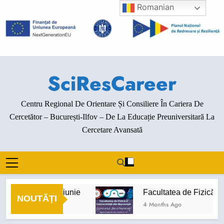
Skip
Romanian
to
content
SciResCareer
Centru Regional De Orientare Și Consiliere În Cariera De
Cercetător – București-Ilfov – De La Educație Preuniversitară La
Cercetare Avansată
enimente luna iunie
Facultatea de Fizică de la
NOUTĂȚI
Months Ago
4 Months Ago