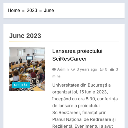
Home
2023
June
June 2023
Lansarea proiectului
SciResCareer
Admin
3 years ago
0
3
mins
Universitatea din București a
NOUTĂTI
organizat joi, 15 iunie 2023,
începând cu ora 8:30, conferința
de lansare a proiectului
SciResCareer, finanțat prin
Planul Național de Redresare și
Reziliență. Evenimentul a avut